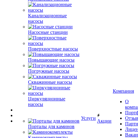
Канализационные
насосы
Насосные станции
Поверхностные насосы
Повышающие насосы
Погружные насосы
Скважинные насосы
Компания
Циркуляционные
О
насосы
комп
Порт
Услуги
Отзы
Акции
Парт
Порталы для каминов
Лице
Вакан
Каминокомплекты