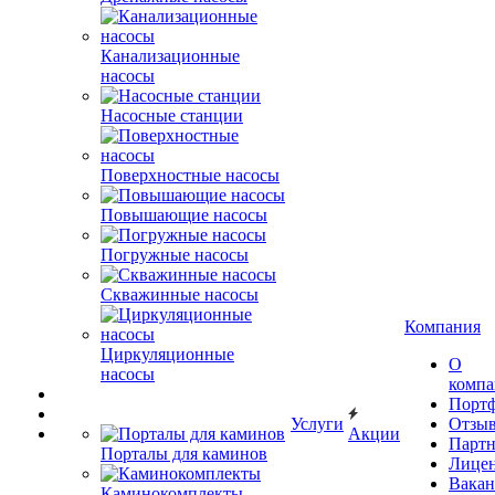
Канализационные
насосы
Насосные станции
Поверхностные насосы
Повышающие насосы
Погружные насосы
Скважинные насосы
Компания
Циркуляционные
О
насосы
комп
Порт
Услуги
Отзы
Акции
Парт
Порталы для каминов
Лице
Вакан
Каминокомплекты