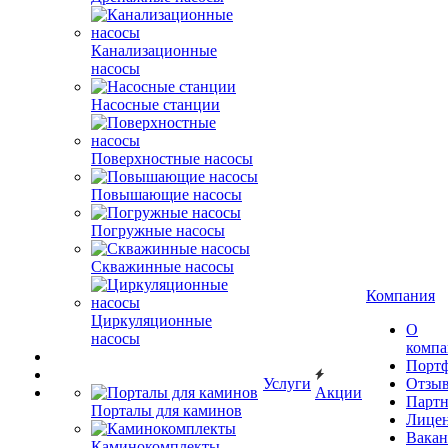
Канализационные
насосы
Насосные станции
Поверхностные насосы
Повышающие насосы
Погружные насосы
Скважинные насосы
Компания
Циркуляционные
О
насосы
комп
Порт
Услуги
Отзы
Акции
Парт
Порталы для каминов
Лице
Вакан
Каминокомплекты