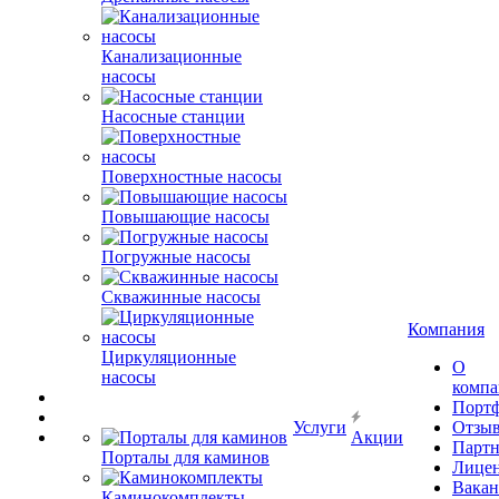
Канализационные
насосы
Насосные станции
Поверхностные насосы
Повышающие насосы
Погружные насосы
Скважинные насосы
Компания
Циркуляционные
О
насосы
комп
Порт
Услуги
Отзы
Акции
Парт
Порталы для каминов
Лице
Вакан
Каминокомплекты