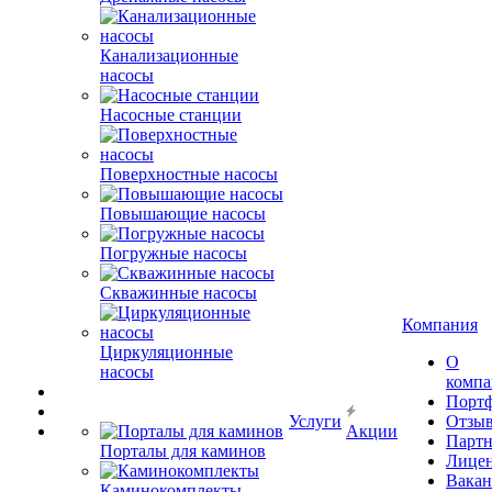
Канализационные
насосы
Насосные станции
Поверхностные насосы
Повышающие насосы
Погружные насосы
Скважинные насосы
Компания
Циркуляционные
О
насосы
комп
Порт
Услуги
Отзы
Акции
Парт
Порталы для каминов
Лице
Вакан
Каминокомплекты