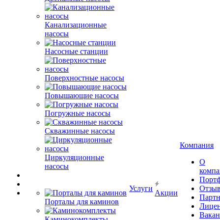
Канализационные
насосы
Насосные станции
Поверхностные насосы
Повышающие насосы
Погружные насосы
Скважинные насосы
Компания
Циркуляционные
О
насосы
комп
Порт
Услуги
Отзы
Акции
Парт
Порталы для каминов
Лице
Вакан
Каминокомплекты