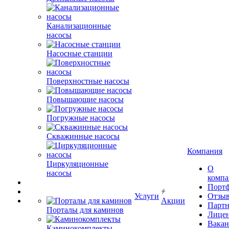
Канализационные
насосы
Насосные станции
Поверхностные насосы
Повышающие насосы
Погружные насосы
Скважинные насосы
Компания
Циркуляционные
О
насосы
комп
Порт
Услуги
Отзы
Акции
Парт
Порталы для каминов
Лице
Вакан
Каминокомплекты