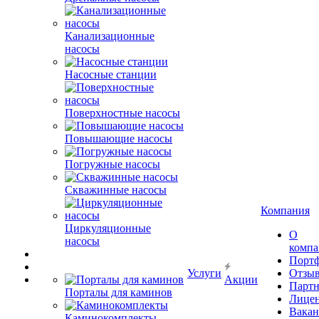
Канализационные
насосы
Насосные станции
Поверхностные насосы
Повышающие насосы
Погружные насосы
Скважинные насосы
Компания
Циркуляционные
О
насосы
комп
Порт
Услуги
Отзы
Акции
Парт
Порталы для каминов
Лице
Вакан
Каминокомплекты