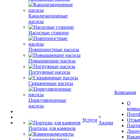
Канализационные
насосы
Насосные станции
Поверхностные насосы
Повышающие насосы
Погружные насосы
Скважинные насосы
Компания
Циркуляционные
О
насосы
комп
Порт
Услуги
Отзы
Акции
Парт
Порталы для каминов
Лице
Вакан
Каминокомплекты