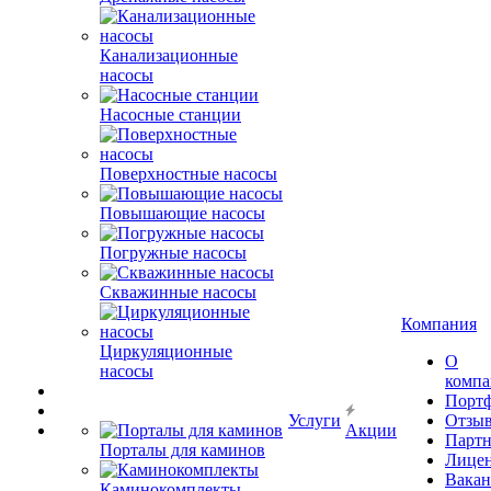
Канализационные
насосы
Насосные станции
Поверхностные насосы
Повышающие насосы
Погружные насосы
Скважинные насосы
Компания
Циркуляционные
О
насосы
комп
Порт
Услуги
Отзы
Акции
Парт
Порталы для каминов
Лице
Вакан
Каминокомплекты