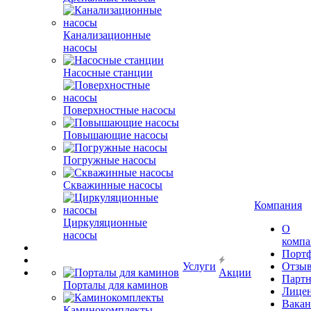
Канализационные
насосы
Насосные станции
Поверхностные насосы
Повышающие насосы
Погружные насосы
Скважинные насосы
Компания
Циркуляционные
О
насосы
комп
Порт
Услуги
Отзы
Акции
Парт
Порталы для каминов
Лице
Вакан
Каминокомплекты