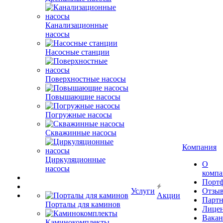
Канализационные
насосы
Насосные станции
Поверхностные насосы
Повышающие насосы
Погружные насосы
Скважинные насосы
Компания
Циркуляционные
О
насосы
комп
Порт
Услуги
Отзы
Акции
Парт
Порталы для каминов
Лице
Вакан
Каминокомплекты