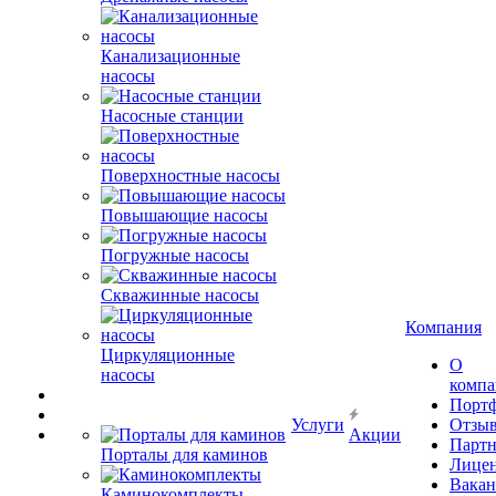
Канализационные
насосы
Насосные станции
Поверхностные насосы
Повышающие насосы
Погружные насосы
Скважинные насосы
Компания
Циркуляционные
О
насосы
комп
Порт
Услуги
Отзы
Акции
Парт
Порталы для каминов
Лице
Вакан
Каминокомплекты