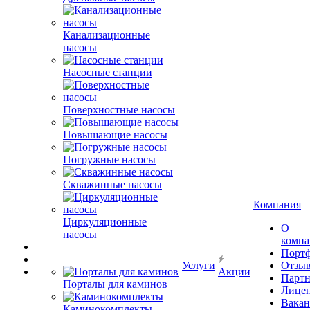
Канализационные
насосы
Насосные станции
Поверхностные насосы
Повышающие насосы
Погружные насосы
Скважинные насосы
Компания
Циркуляционные
О
насосы
комп
Порт
Услуги
Отзы
Акции
Парт
Порталы для каминов
Лице
Вакан
Каминокомплекты