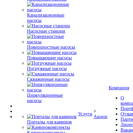
Канализационные
насосы
Насосные станции
Поверхностные насосы
Повышающие насосы
Погружные насосы
Скважинные насосы
Компания
Циркуляционные
О
насосы
комп
Порт
Услуги
Отзы
Акции
Парт
Порталы для каминов
Лице
Вакан
Каминокомплекты