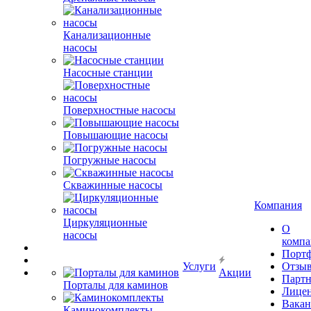
Канализационные
насосы
Насосные станции
Поверхностные насосы
Повышающие насосы
Погружные насосы
Скважинные насосы
Компания
Циркуляционные
О
насосы
комп
Порт
Услуги
Отзы
Акции
Парт
Порталы для каминов
Лице
Вакан
Каминокомплекты