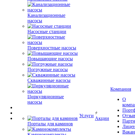
Канализационные
насосы
Насосные станции
Поверхностные насосы
Повышающие насосы
Погружные насосы
Скважинные насосы
Компания
Циркуляционные
О
насосы
комп
Порт
Услуги
Отзы
Акции
Парт
Порталы для каминов
Лице
Вакан
Каминокомплекты