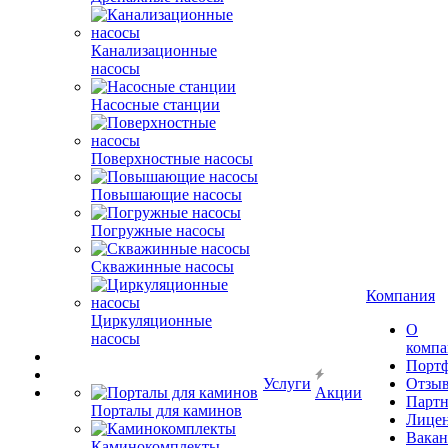
Канализационные
насосы
Насосные станции
Поверхностные насосы
Повышающие насосы
Погружные насосы
Скважинные насосы
Компания
Циркуляционные
О
насосы
комп
Порт
Услуги
Отзы
Акции
Парт
Порталы для каминов
Лице
Вакан
Каминокомплекты