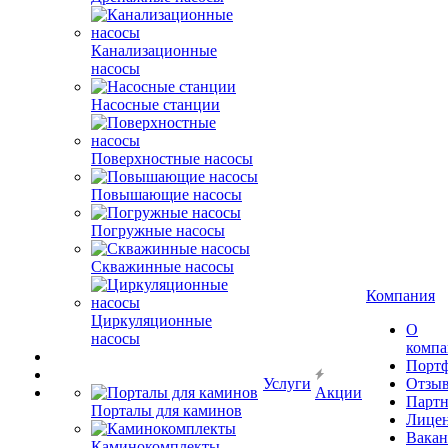
Канализационные
насосы
Насосные станции
Поверхностные насосы
Повышающие насосы
Погружные насосы
Скважинные насосы
Компания
Циркуляционные
О
насосы
комп
Порт
Услуги
Отзы
Акции
Парт
Порталы для каминов
Лице
Вакан
Каминокомплекты