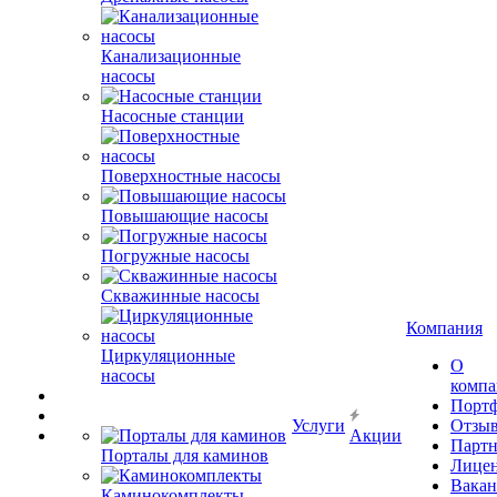
Канализационные
насосы
Насосные станции
Поверхностные насосы
Повышающие насосы
Погружные насосы
Скважинные насосы
Компания
Циркуляционные
О
насосы
комп
Порт
Услуги
Отзы
Акции
Парт
Порталы для каминов
Лице
Вакан
Каминокомплекты