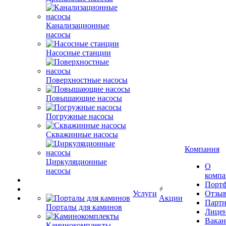
Канализационные
насосы
Насосные станции
Поверхностные насосы
Повышающие насосы
Погружные насосы
Скважинные насосы
Компания
Циркуляционные
О
насосы
комп
Порт
Услуги
Отзы
Акции
Парт
Порталы для каминов
Лице
Вакан
Каминокомплекты