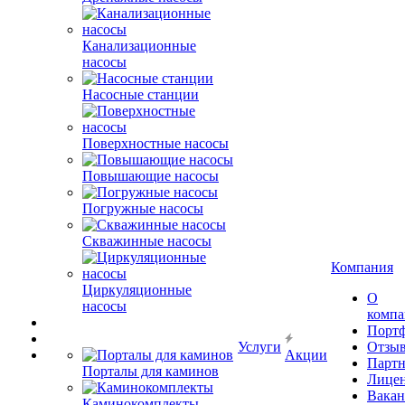
Канализационные
насосы
Насосные станции
Поверхностные насосы
Повышающие насосы
Погружные насосы
Скважинные насосы
Компания
Циркуляционные
О
насосы
комп
Порт
Услуги
Отзы
Акции
Парт
Порталы для каминов
Лице
Вакан
Каминокомплекты