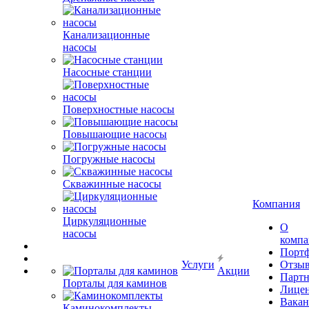
Канализационные
насосы
Насосные станции
Поверхностные насосы
Повышающие насосы
Погружные насосы
Скважинные насосы
Компания
Циркуляционные
О
насосы
комп
Порт
Услуги
Отзы
Акции
Парт
Порталы для каминов
Лице
Вакан
Каминокомплекты