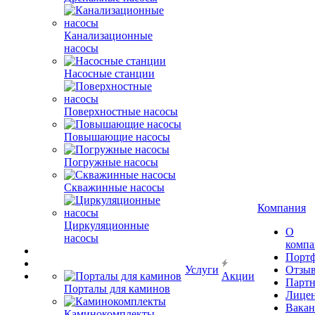
Канализационные
насосы
Насосные станции
Поверхностные насосы
Повышающие насосы
Погружные насосы
Скважинные насосы
Компания
Циркуляционные
О
насосы
комп
Порт
Услуги
Отзы
Акции
Парт
Порталы для каминов
Лице
Вакан
Каминокомплекты