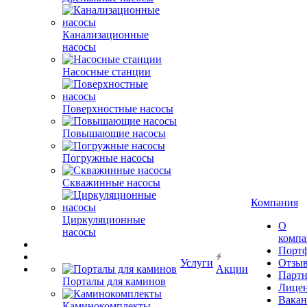
Канализационные
насосы
Насосные станции
Поверхностные насосы
Повышающие насосы
Погружные насосы
Скважинные насосы
Компания
Циркуляционные
О
насосы
комп
Порт
Услуги
Отзы
Акции
Парт
Порталы для каминов
Лице
Вакан
Каминокомплекты