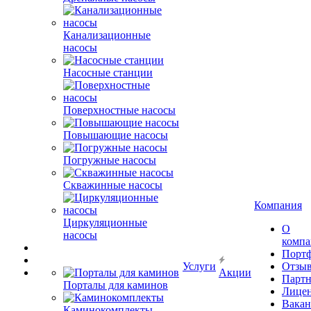
Канализационные
насосы
Насосные станции
Поверхностные насосы
Повышающие насосы
Погружные насосы
Скважинные насосы
Компания
Циркуляционные
О
насосы
комп
Порт
Услуги
Отзы
Акции
Парт
Порталы для каминов
Лице
Вакан
Каминокомплекты