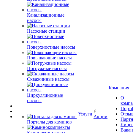
Канализационные
насосы
Насосные станции
Поверхностные насосы
Повышающие насосы
Погружные насосы
Скважинные насосы
Компания
Циркуляционные
О
насосы
комп
Порт
Услуги
Отзы
Акции
Парт
Порталы для каминов
Лице
Вакан
Каминокомплекты