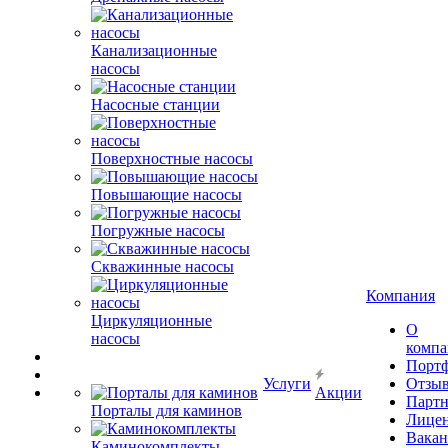
Канализационные
насосы
Насосные станции
Поверхностные насосы
Повышающие насосы
Погружные насосы
Скважинные насосы
Компания
Циркуляционные
О
насосы
комп
Порт
Услуги
Отзы
Акции
Парт
Порталы для каминов
Лице
Вакан
Каминокомплекты