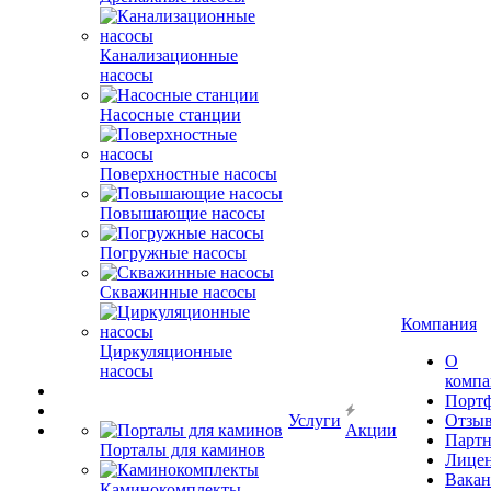
Канализационные
насосы
Насосные станции
Поверхностные насосы
Повышающие насосы
Погружные насосы
Скважинные насосы
Компания
Циркуляционные
О
насосы
комп
Порт
Услуги
Отзы
Акции
Парт
Порталы для каминов
Лице
Вакан
Каминокомплекты