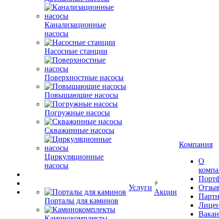
Канализационные
насосы
Насосные станции
Поверхностные насосы
Повышающие насосы
Погружные насосы
Скважинные насосы
Компания
Циркуляционные
О
насосы
комп
Порт
Услуги
Отзы
Акции
Парт
Порталы для каминов
Лице
Вакан
Каминокомплекты