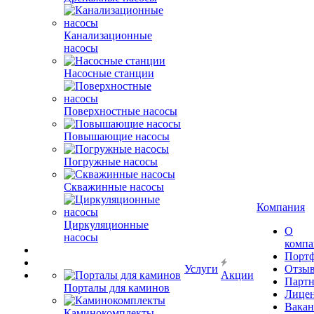
Канализационные
насосы
Насосные станции
Поверхностные насосы
Повышающие насосы
Погружные насосы
Скважинные насосы
Компания
Циркуляционные
О
насосы
комп
Порт
Услуги
Отзы
Акции
Парт
Порталы для каминов
Лице
Вакан
Каминокомплекты