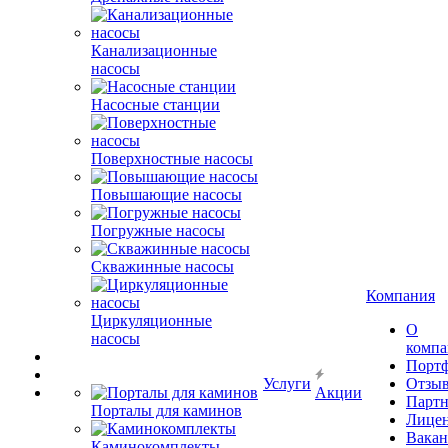
Канализационные
насосы
Насосные станции
Поверхностные насосы
Повышающие насосы
Погружные насосы
Скважинные насосы
Компания
Циркуляционные
О
насосы
комп
Порт
Услуги
Отзы
Акции
Парт
Порталы для каминов
Лице
Вакан
Каминокомплекты