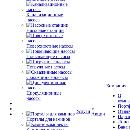
Канализационные
насосы
Насосные станции
Поверхностные насосы
Повышающие насосы
Погружные насосы
Скважинные насосы
Компания
Циркуляционные
О
насосы
комп
Порт
Услуги
Отзы
Акции
Парт
Порталы для каминов
Лице
Вакан
Каминокомплекты