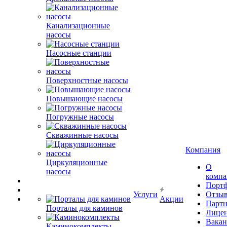
Канализационные
насосы
Насосные станции
Поверхностные насосы
Повышающие насосы
Погружные насосы
Скважинные насосы
Компания
Циркуляционные
О
насосы
комп
Порт
Услуги
Отзы
Акции
Парт
Порталы для каминов
Лице
Вакан
Каминокомплекты