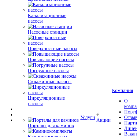
Канализационные
насосы
Насосные станции
Поверхностные насосы
Повышающие насосы
Погружные насосы
Скважинные насосы
Компания
Циркуляционные
О
насосы
комп
Порт
Услуги
Отзы
Акции
Парт
Порталы для каминов
Лице
Вакан
Каминокомплекты