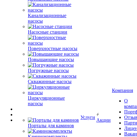
Канализационные
насосы
Насосные станции
Поверхностные насосы
Повышающие насосы
Погружные насосы
Скважинные насосы
Компания
Циркуляционные
О
насосы
комп
Порт
Услуги
Отзы
Акции
Парт
Порталы для каминов
Лице
Вакан
Каминокомплекты