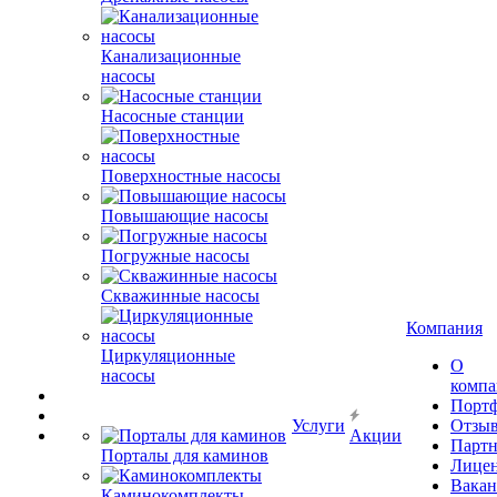
Канализационные
насосы
Насосные станции
Поверхностные насосы
Повышающие насосы
Погружные насосы
Скважинные насосы
Компания
Циркуляционные
О
насосы
комп
Порт
Услуги
Отзы
Акции
Парт
Порталы для каминов
Лице
Вакан
Каминокомплекты