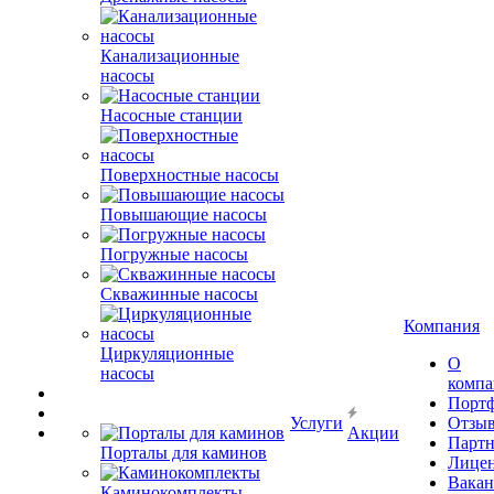
Канализационные
насосы
Насосные станции
Поверхностные насосы
Повышающие насосы
Погружные насосы
Скважинные насосы
Компания
Циркуляционные
О
насосы
комп
Порт
Услуги
Отзы
Акции
Парт
Порталы для каминов
Лице
Вакан
Каминокомплекты