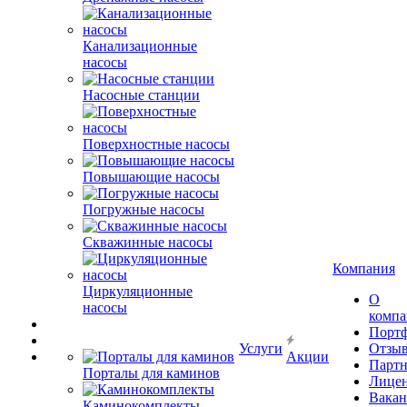
Канализационные
насосы
Насосные станции
Поверхностные насосы
Повышающие насосы
Погружные насосы
Скважинные насосы
Компания
Циркуляционные
О
насосы
комп
Порт
Услуги
Отзы
Акции
Парт
Порталы для каминов
Лице
Вакан
Каминокомплекты