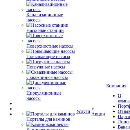
Канализационные
насосы
Насосные станции
Поверхностные насосы
Повышающие насосы
Погружные насосы
Скважинные насосы
Компания
Циркуляционные
О
насосы
комп
Порт
Услуги
Отзы
Акции
Парт
Порталы для каминов
Лице
Вакан
Каминокомплекты