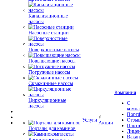
Канализационные
насосы
Насосные станции
Поверхностные насосы
Повышающие насосы
Погружные насосы
Скважинные насосы
Компания
Циркуляционные
О
насосы
комп
Порт
Услуги
Отзы
Акции
Парт
Порталы для каминов
Лице
Вакан
Каминокомплекты