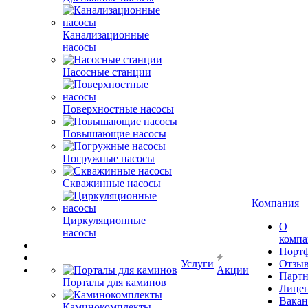
Канализационные
насосы
Насосные станции
Поверхностные насосы
Повышающие насосы
Погружные насосы
Скважинные насосы
Компания
Циркуляционные
О
насосы
комп
Порт
Услуги
Отзы
Акции
Парт
Порталы для каминов
Лице
Вакан
Каминокомплекты