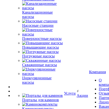
Канализационные
насосы
Насосные станции
Поверхностные насосы
Повышающие насосы
Погружные насосы
Скважинные насосы
Компания
Циркуляционные
О
насосы
комп
Порт
Услуги
Отзы
Акции
Парт
Порталы для каминов
Лице
Вакан
Каминокомплекты