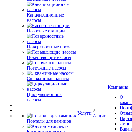
Канализационные
насосы
Насосные станции
Поверхностные насосы
Повышающие насосы
Погружные насосы
Скважинные насосы
Компания
Циркуляционные
О
насосы
комп
Порт
Услуги
Отзы
Акции
Парт
Порталы для каминов
Лице
Вакан
Каминокомплекты