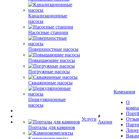
Канализационные
насосы
Насосные станции
Поверхностные насосы
Повышающие насосы
Погружные насосы
Скважинные насосы
Компания
Циркуляционные
О
насосы
комп
Порт
Услуги
Отзы
Акции
Парт
Порталы для каминов
Лице
Вакан
Каминокомплекты