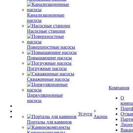
Канализационные
насосы
Насосные станции
Поверхностные насосы
Повышающие насосы
Погружные насосы
Скважинные насосы
Компания
Циркуляционные
О
насосы
комп
Порт
Услуги
Отзы
Акции
Парт
Порталы для каминов
Лице
Вакан
Каминокомплекты