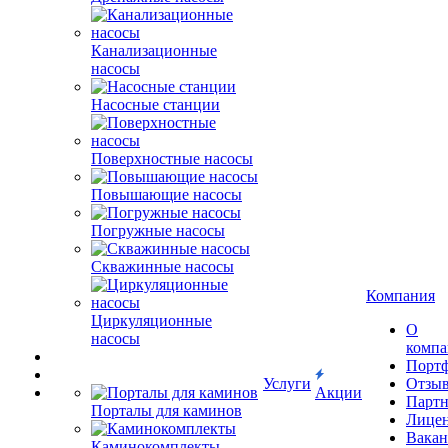
Канализационные
насосы
Насосные станции
Поверхностные насосы
Повышающие насосы
Погружные насосы
Скважинные насосы
Компания
Циркуляционные
О
насосы
комп
Порт
Услуги
Отзы
Акции
Парт
Порталы для каминов
Лице
Вакан
Каминокомплекты