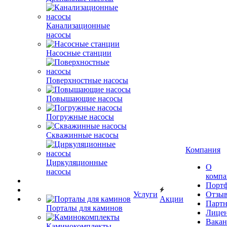
Канализационные
насосы
Насосные станции
Поверхностные насосы
Повышающие насосы
Погружные насосы
Скважинные насосы
Компания
Циркуляционные
О
насосы
комп
Порт
Услуги
Отзы
Акции
Парт
Порталы для каминов
Лице
Вакан
Каминокомплекты