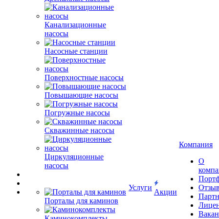
Канализационные
насосы
Насосные станции
Поверхностные насосы
Повышающие насосы
Погружные насосы
Скважинные насосы
Компания
Циркуляционные
О
насосы
комп
Порт
Услуги
Отзы
Акции
Парт
Порталы для каминов
Лице
Вакан
Каминокомплекты