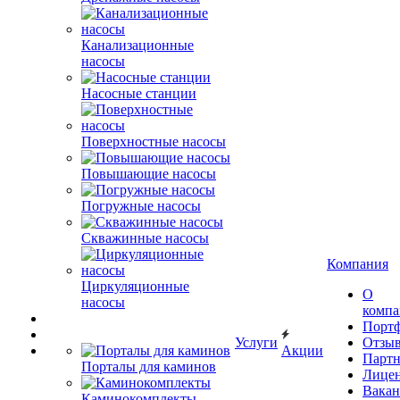
Канализационные
насосы
Насосные станции
Поверхностные насосы
Повышающие насосы
Погружные насосы
Скважинные насосы
Компания
Циркуляционные
О
насосы
комп
Порт
Услуги
Отзы
Акции
Парт
Порталы для каминов
Лице
Вакан
Каминокомплекты